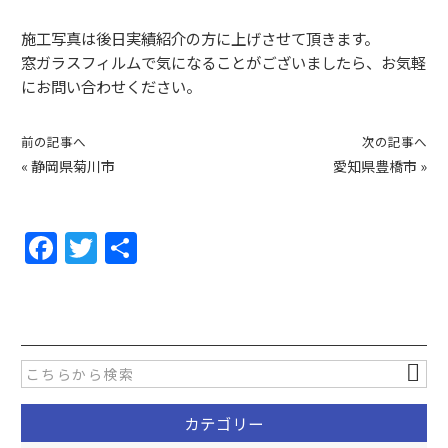
施工写真は後日実績紹介の方に上げさせて頂きます。
窓ガラスフィルムで気になることがございましたら、お気軽
にお問い合わせください。
前の記事へ
次の記事へ
«
静岡県菊川市
愛知県豊橋市
»
F
T
共
a
w
有
c
itt
e
er
b
o
カテゴリー
o