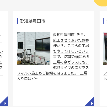
愛知県豊田市
し
愛知県豊田市 先日、
、
施工させて頂いたお客
様から、こちらの工場
い
もやってほしいという
う
事で、 店舗の横にある
た
工場の窓ガラスにも、
フ
遮熱タイプの窓ガラス
）
フィルム施工もご依頼を頂きました。 工場
フ
入り口はビ…
◥
◥