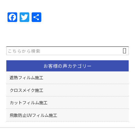
F
T
共
a
w
有
c
itt
e
er
b
o
お客様の声カテゴリー
o
遮熱フィルム施工
k
クロスメイク施工
カットフィルム施工
飛散防止UVフィルム施工