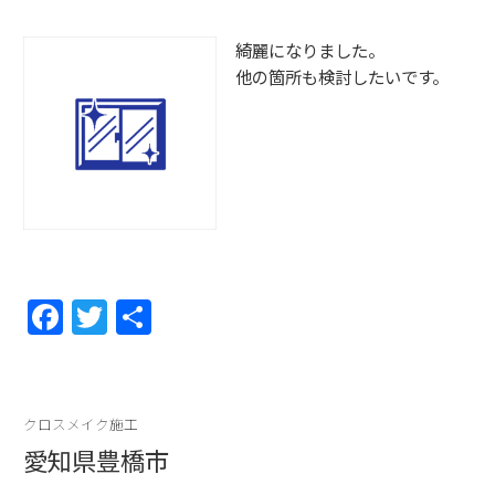
o
k
綺麗になりました。
他の箇所も検討したいです。
F
T
共
a
w
有
c
itt
e
er
クロスメイク施工
b
愛知県豊橋市
o