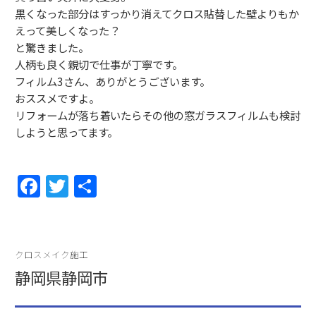
黒くなった部分はすっかり消えてクロス貼替した壁よりもか
えって美しくなった？
と驚きました。
人柄も良く親切で仕事が丁寧です。
フィルム3さん、ありがとうございます。
おススメですよ。
リフォームが落ち着いたらその他の窓ガラスフィルムも検討
しようと思ってます。
F
T
共
a
w
有
c
itt
e
er
クロスメイク施工
b
静岡県静岡市
o