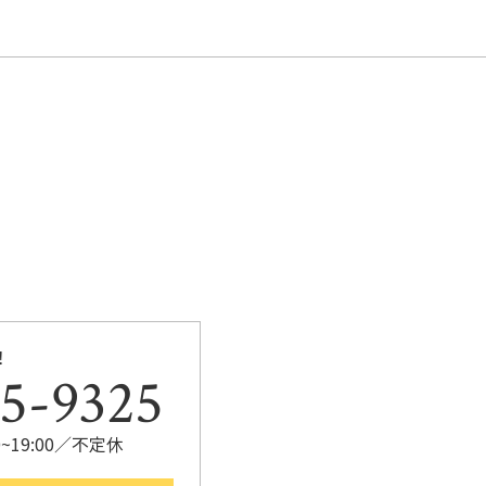
b
o
o
k
！
5-9325
~19:00／不定休