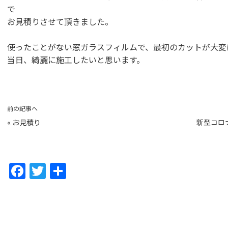
で
お見積りさせて頂きました。
使ったことがない窓ガラスフィルムで、最初のカットが大変
当日、綺麗に施工したいと思います。
前の記事へ
«
お見積り
新型コロ
F
T
共
a
w
有
c
itt
e
er